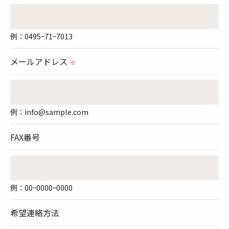
切に安全管理対策を実施します。
例：0495ｰ71ｰ7013
＜個人情報を与えなかった場合に生じる結果＞
必要な情報を頂けない場合は、それに対応した当社
メールアドレス
※
のサービスをご提供できない場合がございますので
予めご了承ください。
例：info@sample.com
＜個人情報の開示･訂正・削除･利用停止の手続につ
いて＞
FAX番号
当社では、お客様の個人情報の開示･訂正･削除・利
用停止の手続を定めさせて頂いております。
ご本人である事を確認のうえ、対応させて頂きま
例：00ｰ0000ｰ0000
す。
個人情報の開示･訂正･削除・利用停止の具体的手続
希望連絡方法
きにつきましては、お電話でお問合せ下さい。