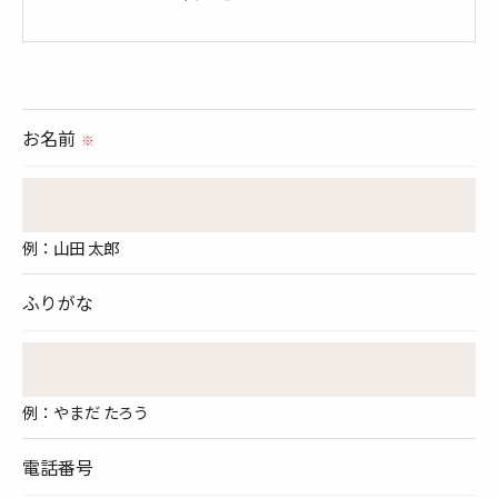
＜個人情報の提供について＞
当社ではお客様の同意を得た場合または法令に定め
られた場合を除き、
お名前
※
取得した個人情報を第三者に提供することはいたし
ません。
例：山田 太郎
＜個人情報の委託について＞
当社では、利用目的の達成に必要な範囲において、
ふりがな
個人情報を外部に委託する場合があります。
これらの委託先に対しては個人情報保護契約等の措
置をとり、適切な監督を行います。
例：やまだ たろう
＜個人情報の安全管理＞
電話番号
当社では、個人情報の漏洩等がなされないよう、適