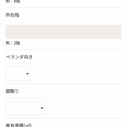
例：4階
所在階
例：2階
ベランダ向き
間取り
専有面積(㎡)