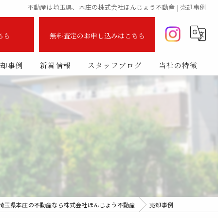
不動産は埼玉県、本庄の株式会社ほんじょう不動産 | 売却事例
ちら
無料査定のお申し込みはこちら
却事例
新着情報
スタッフブログ
当社の特徴
査定
売却
購入
売買
買取
埼玉県本庄の不動産なら株式会社ほんじょう不動産
売却事例