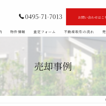
0495-71-7013
お問い合わせはこ
内
物件情報
査定フォーム
不動産取引の流れ
売
ート
売買物件一覧
フ紹介
一戸建て住宅(新築)
売却事例
一戸建て住宅(中古)
マンション
土地