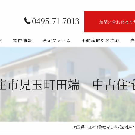
0495-71-7013
お問い合わせはこ
内
物件情報
査定フォーム
不動産取引の流れ
売
ート
売買物件一覧
フ紹介
一戸建て住宅(新築)
庄市児玉町田端 中古
一戸建て住宅(中古)
マンション
土地
埼玉県本庄の不動産なら株式会社ほ