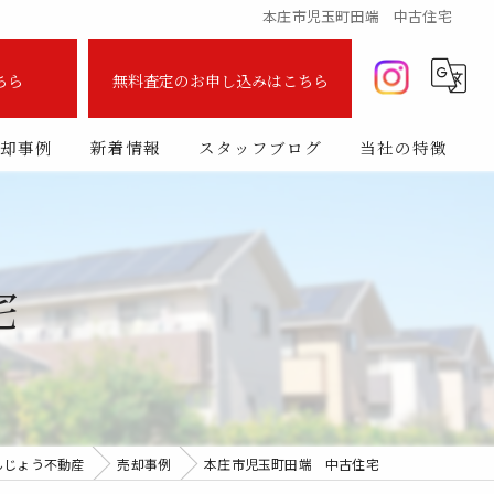
本庄市児玉町田端 中古住宅
ちら
無料査定のお申し込みはこちら
却事例
新着情報
スタッフブログ
当社の特徴
査定
売却
住宅
購入
売買
買取
んじょう不動産
売却事例
本庄市児玉町田端 中古住宅