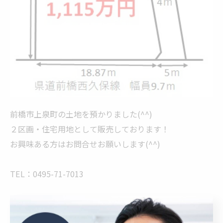
前橋市上泉町の土地を預かりました(^^)
２区画・住宅用地として販売しております！
お興味ある方はお問合せお願いします(^^)
TEL：0495-71-7013
--------------------------------------------------------------------