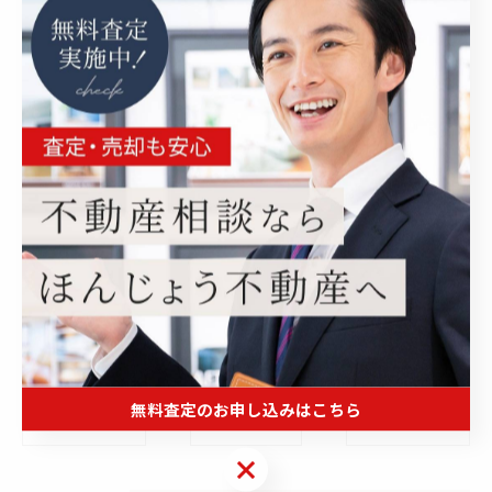
--
株式会社ほんじょう不動産
住所 :
埼玉県本庄市見福二丁目8番4号
ほんじょう不動産ビル4階
電話番号 :
0495-71-7013
FAX番号 :
0495-71-7014
--------------------------------------------------------------------
--
スタッフブログ
無料査定のお申し込みはこちら
< 前のページ
一覧に戻る
次のページ >
無料査定のお申し込みはこちら