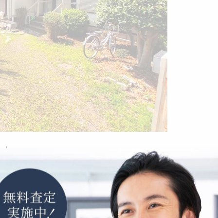
た！
-------------