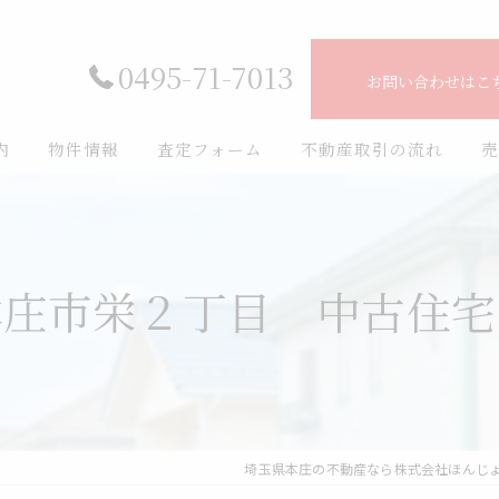
0495-71-7013
お問い合わせはこ
内
物件情報
査定フォーム
不動産取引の流れ
売
ート
売買物件一覧
フ紹介
一戸建て住宅(新築)
本庄市栄２丁目 中古住
一戸建て住宅(中古)
マンション
土地
埼玉県本庄の不動産なら株式会社ほんじ