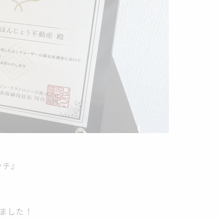
）
ッチ』
しました！