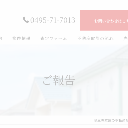
0495-71-7013
お問い合わせはこ
内
物件情報
査定フォーム
不動産取引の流れ
売
ート
売買物件一覧
フ紹介
一戸建て住宅(新築)
ご報告
一戸建て住宅(中古)
マンション
土地
埼玉県本庄の不動産