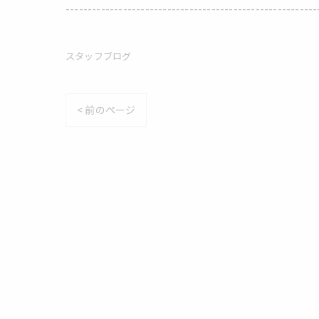
---------------------------------------------------------
スタッフブログ
< 前のページ